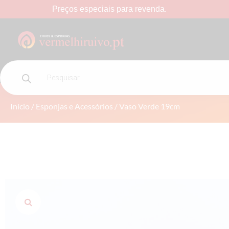
Preços
especiais
para
revenda.
VASO VERDE 19CM
Início
/
Esponjas e Acessórios
/ Vaso Verde 19cm