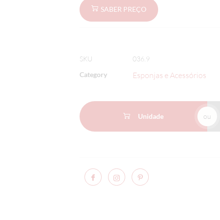
SABER PREÇO
SKU
036.9
Category
Esponjas e Acessórios
Unidade
ou