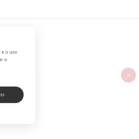
 e o uso
ar o
>
IES