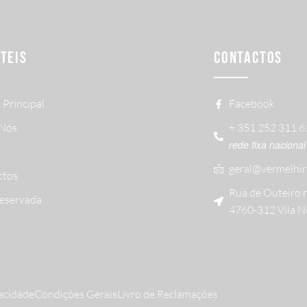
ÚTEIS
CONTACTOS
 Principal
Facebook
 Nós
+ 351 252 311 
rede fixa nacional
geral@vermelhir
ctos
Rua de Outeiro 
Reservada
4760-312 Vila N
vacidade
Condições Gerais
Livro de Reclamações