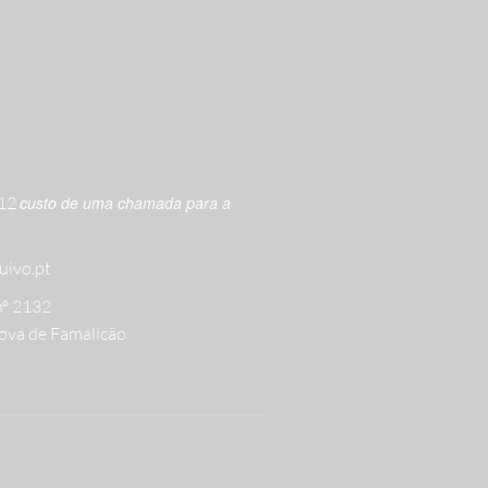
612
custo de uma chamada para a
uivo.pt
nº 2132
ova de Famalicão