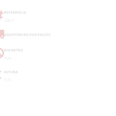
REFERENCIA
036.9
QUANTIDADE POR PALETE
DIAMETRO
N/A
ALTURA
N/A