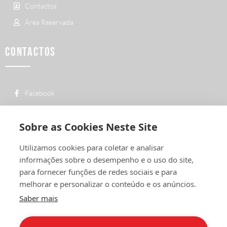
Contactos
Área Reservada
CONTACTOS
Facebook
custo de uma chamada para a rede fixa
+ 351 252 311 612
nacional
Sobre as Cookies Neste Site
geral@vermelhiruivo.pt
Utilizamos cookies para coletar e analisar
Rua de Outeiro nº 2132
informações sobre o desempenho e o uso do site,
4760-312 Vila Nova de Famalicão
para fornecer funções de redes sociais e para
melhorar e personalizar o conteúdo e os anúncios.
Saber mais