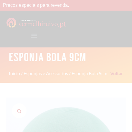
Preços
especiais
para
revenda.
ESPONJA BOLA 9CM
Início
/
Esponjas e Acessórios
/ Esponja Bola 9cm
Voltar