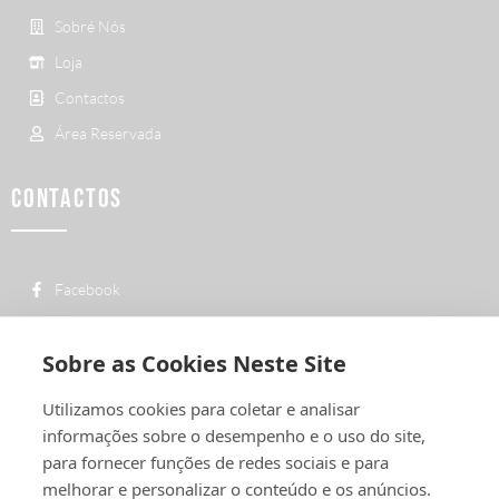
Sobré Nós
Loja
Contactos
Área Reservada
CONTACTOS
Facebook
custo de uma chamada para a rede fixa
+ 351 252 311 612
nacional
Sobre as Cookies Neste Site
geral@vermelhiruivo.pt
Utilizamos cookies para coletar e analisar
Rua de Outeiro nº 2132
informações sobre o desempenho e o uso do site,
4760-312 Vila Nova de Famalicão
para fornecer funções de redes sociais e para
melhorar e personalizar o conteúdo e os anúncios.