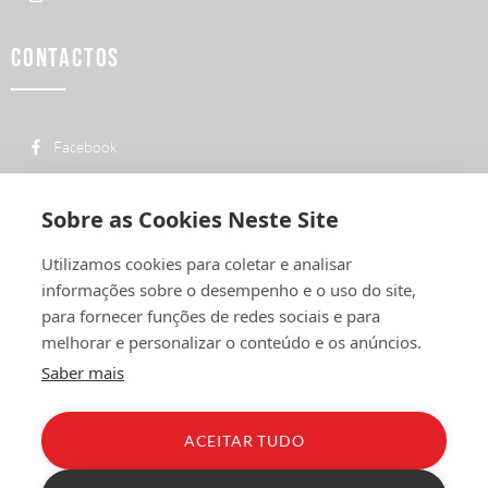
CONTACTOS
Facebook
custo de uma chamada para a rede fixa
+ 351 252 311 612
nacional
Sobre as Cookies Neste Site
geral@vermelhiruivo.pt
Utilizamos cookies para coletar e analisar
Rua de Outeiro nº 2132
informações sobre o desempenho e o uso do site,
4760-312 Vila Nova de Famalicão
para fornecer funções de redes sociais e para
melhorar e personalizar o conteúdo e os anúncios.
Saber mais
ACEITAR TUDO
Política de Privacidade
Condições Gerais
Livro de Reclamações