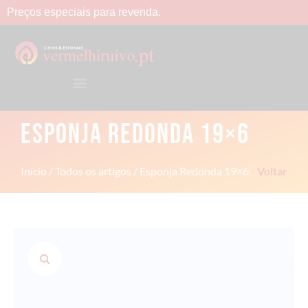
Preços
especiais
para
revenda.
ESPONJA REDONDA 19×6
Início
/
Todos os artigos
/ Esponja Redonda 19×6
Voltar