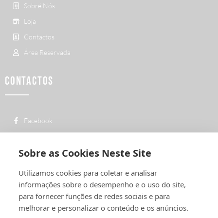
Sobré Nós
Loja
Contactos
Área Reservada
CONTACTOS
Facebook
custo de uma chamada para a rede fixa
+ 351 252 311 612
nacional
Sobre as Cookies Neste Site
geral@vermelhiruivo.pt
Utilizamos cookies para coletar e analisar
Rua de Outeiro nº 2132
informações sobre o desempenho e o uso do site,
4760-312 Vila Nova de Famalicão
para fornecer funções de redes sociais e para
melhorar e personalizar o conteúdo e os anúncios.