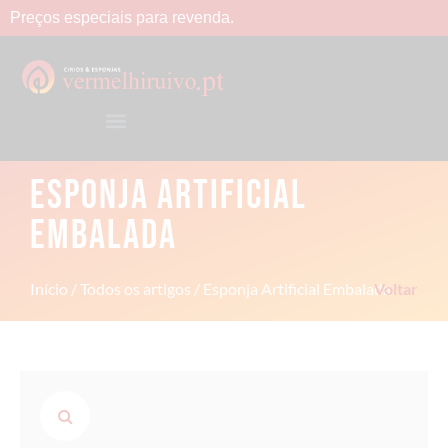
Preços
especiais
para
revenda.
ESPONJA ARTIFICIAL
EMBALADA
Início
/
Todos os artigos
/ Esponja Artificial Embalada
Voltar