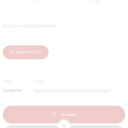
N/A
N/A
Esponja Artificial Embalada
SABER PREÇO
SKU
026.1
Categories
Esponjas e Acessórios
Todos os artigos
,
Unidade
ou