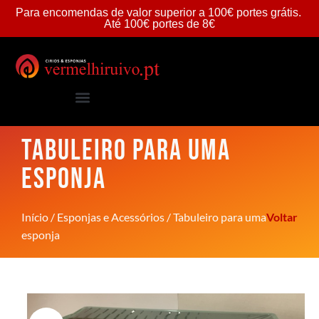
Para
encomendas
de
valor
superior
a
100€
portes
grátis.
Até
100€
portes
de
8€
TABULEIRO PARA UMA
ESPONJA
Início
/
Esponjas e Acessórios
/ Tabuleiro para uma
Voltar
esponja