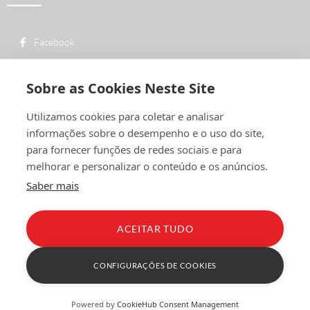
Facebook
custo de uma chamada para a rede fixa
+ 351 252 311 612
nacional
Sobre as Cookies Neste Site
geral@vermelhiruivo.pt
Utilizamos cookies para coletar e analisar
Rua de Outeiro nº 2132
informações sobre o desempenho e o uso do site,
4760-312 Vila Nova de Famalicão
para fornecer funções de redes sociais e para
melhorar e personalizar o conteúdo e os anúncios.
Saber mais
ACEITAR TUDO
Política de Privacidade
Condições Gerais
Livro de Reclamações
CONFIGURAÇÕES DE COOKIES
Powered by
CookieHub Consent Management