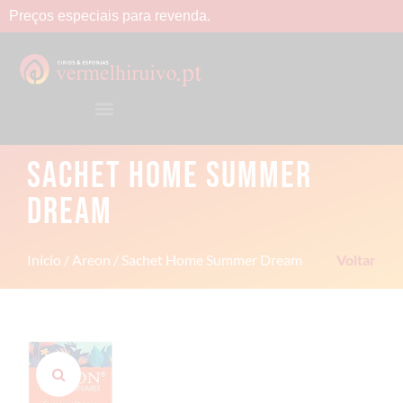
Preços
especiais
para
revenda.
SACHET HOME SUMMER
DREAM
Início
/
Areon
/ Sachet Home Summer Dream
Voltar