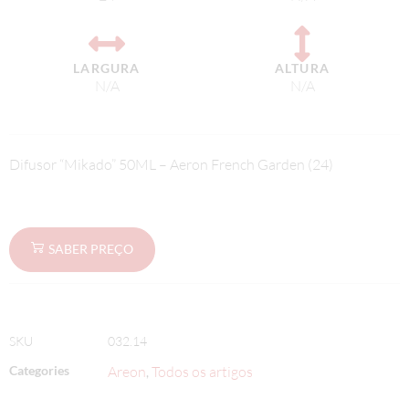
LARGURA
ALTURA
N/A
N/A
Difusor “Mikado” 50ML – Aeron French Garden (24)
SABER PREÇO
SKU
032.14
Categories
Areon
Todos os artigos
,