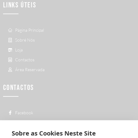
LINKS ÚTEIS
Página Principal
Sobré Nós
Loja
Contactos
Área Reservada
CONTACTOS
Facebook
custo de uma chamada para a rede fixa
+ 351 252 311 612
nacional
Sobre as Cookies Neste Site