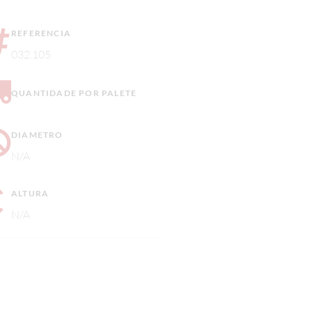
REFERENCIA
032.105
QUANTIDADE POR PALETE
DIAMETRO
N/A
ALTURA
N/A