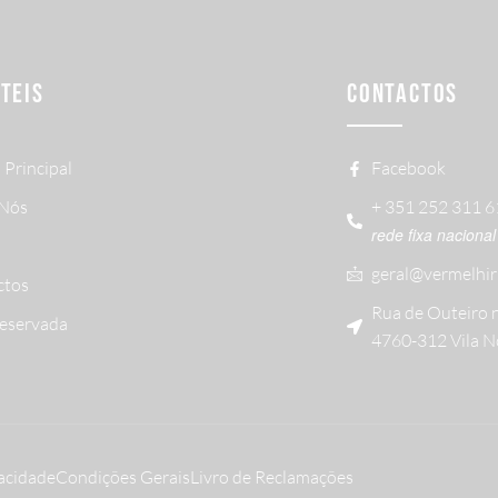
ÚTEIS
CONTACTOS
 Principal
Facebook
 Nós
+ 351 252 311 
rede fixa nacional
geral@vermelhir
ctos
Rua de Outeiro 
Reservada
4760-312 Vila N
vacidade
Condições Gerais
Livro de Reclamações