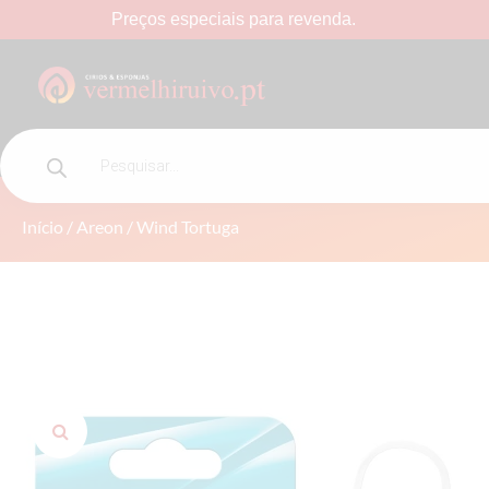
Preços
especiais
para
revenda.
WIND TORTUGA
Início
/
Areon
/ Wind Tortuga