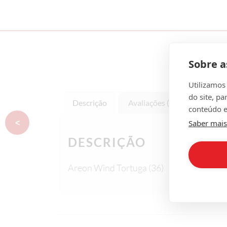
Sobre a
Utilizamos
do site, pa
Descrição
Avaliações (0)
conteúdo e
Saber mais
<
DESCRIÇÃO
Areon Wind Tortuga (36)