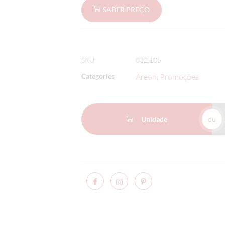
SABER PREÇO
SKU
032.105
Categories
Areon
Promoções
,
Unidade
ou