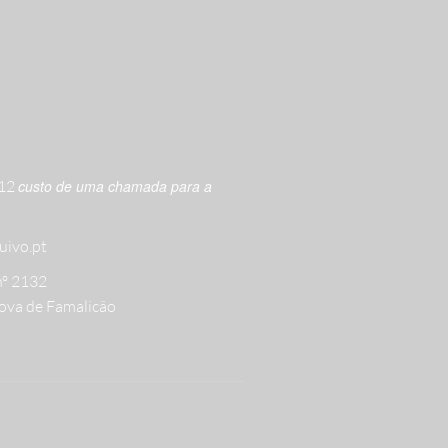
612
custo de uma chamada para a
uivo.pt
nº 2132
ova de Famalicão