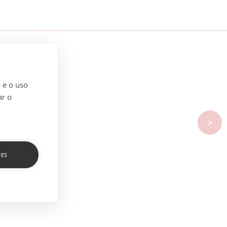
 e o uso
ar o
>
IES