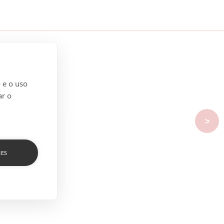
 e o uso
ar o
>
IES