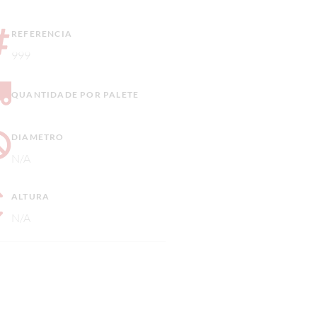
REFERENCIA
999
QUANTIDADE POR PALETE
DIAMETRO
N/A
ALTURA
N/A