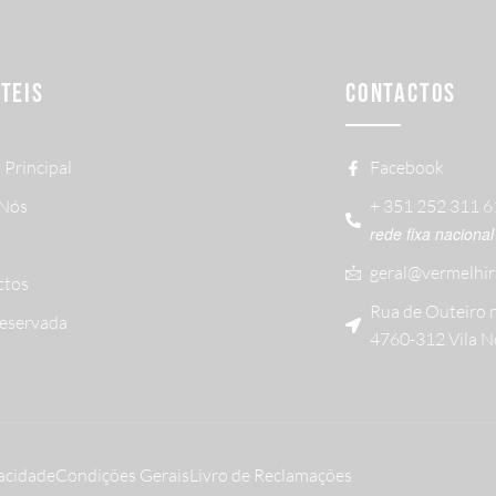
ÚTEIS
CONTACTOS
 Principal
Facebook
 Nós
+ 351 252 311 
rede fixa nacional
geral@vermelhir
ctos
Rua de Outeiro 
Reservada
4760-312 Vila N
vacidade
Condições Gerais
Livro de Reclamações