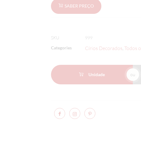
SABER PREÇO
SKU
999
Categories
Círios Decorados
Todos o
,
Unidade
ou