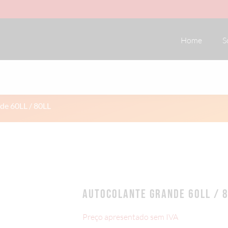
Home
S
de 60LL / 80LL
AUTOCOLANTE GRANDE 60LL / 
Preço apresentado sem IVA