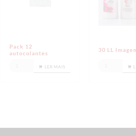
Pack 12
30 LL Image
autocolantes
LER MAIS
L