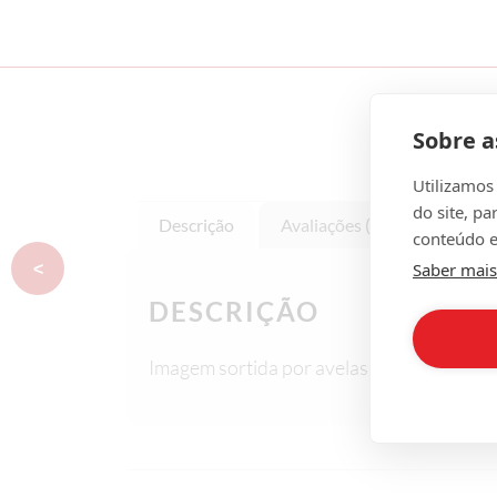
Sobre a
Utilizamos
do site, pa
Descrição
Avaliações (0)
conteúdo e
Saber mais
<
DESCRIÇÃO
Imagem sortida por avelas grandes