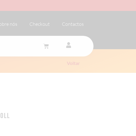
obre nós
Checkout
Contactos
Voltar
80LL