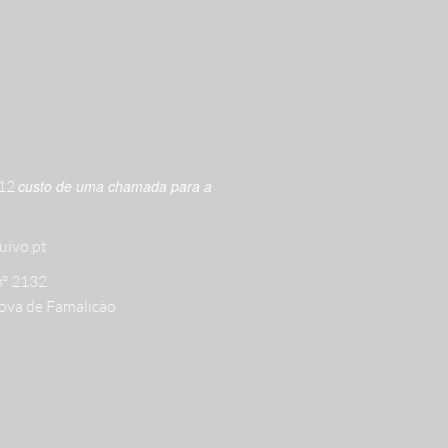
612
custo de uma chamada para a
uivo.pt
nº 2132
ova de Famalicão