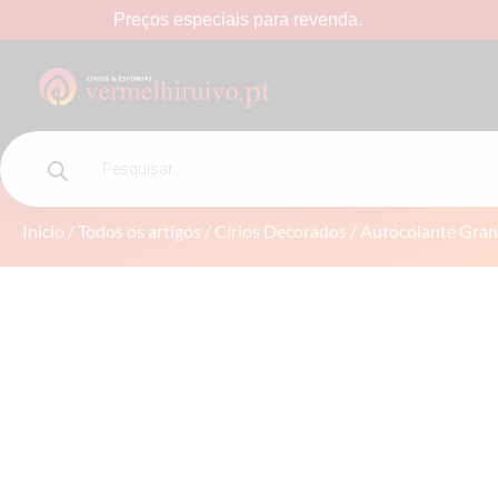
Preços
especiais
para
revenda.
AUTOCOLANTE GRANDE 60LL / 80LL
Início
/
Todos os artigos
/
Círios Decorados
/ Autocolante Gran