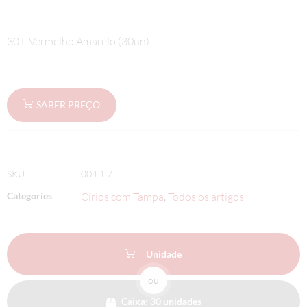
30 L Vermelho Amarelo (30un)
SABER PREÇO
SKU
004.1.7
Categories
Círios com Tampa
Todos os artigos
,
Unidade
ou
Caixa: 30 unidades