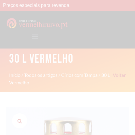
Preços
especiais
para
revenda.
30 L VERMELHO
Início
/
Todos os artigos
/
Círios com Tampa
/ 30 L
Voltar
Vermelho