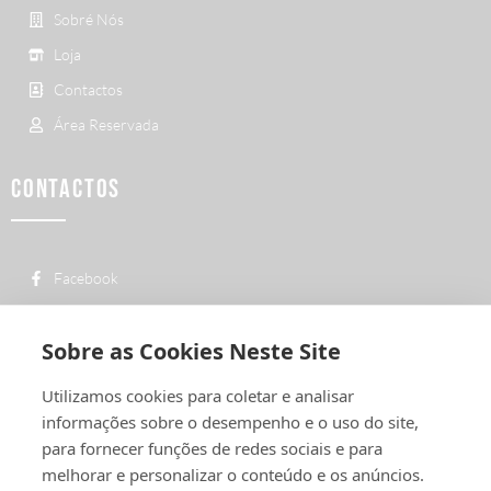
Sobré Nós
Loja
Contactos
Área Reservada
CONTACTOS
Facebook
custo de uma chamada para a rede fixa
+ 351 252 311 612
nacional
Sobre as Cookies Neste Site
geral@vermelhiruivo.pt
Utilizamos cookies para coletar e analisar
Rua de Outeiro nº 2132
informações sobre o desempenho e o uso do site,
4760-312 Vila Nova de Famalicão
para fornecer funções de redes sociais e para
melhorar e personalizar o conteúdo e os anúncios.