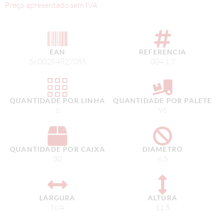
Preço apresentado sem IVA
EAN
REFERENCIA
5600284827055
004.1.7
QUANTIDADE POR LINHA
QUANTIDADE POR PALETE
6
96
QUANTIDADE POR CAIXA
DIAMETRO
30
6.5
LARGURA
ALTURA
N/A
11.5