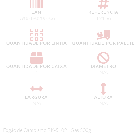
EAN
REFERENCIA
5906190206206
194.56
QUANTIDADE POR LINHA
QUANTIDADE POR PALETE
QUANTIDADE POR CAIXA
DIAMETRO
1
N/A
LARGURA
ALTURA
N/A
N/A
Fogão de Campismo RK-5102+ Gás 300g