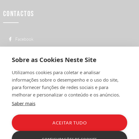
CONTACTOS
Facebook
custo de uma chamada para a rede fixa
+ 351 252 311 612
nacional
Sobre as Cookies Neste Site
geral@vermelhiruivo.pt
Utilizamos cookies para coletar e analisar
Rua de Outeiro nº 2132
informações sobre o desempenho e o uso do site,
4760-312 Vila Nova de Famalicão
para fornecer funções de redes sociais e para
melhorar e personalizar o conteúdo e os anúncios.
Saber mais
ACEITAR TUDO
Política de Privacidade
Condições Gerais
Livro de Reclamações