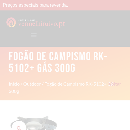
Preços
especiais
para
revenda.
FOGÃO DE CAMPISMO RK-
5102+ GÁS 300G
Início
/
Outdoor
/ Fogão de Campismo RK-5102+ Gás
Voltar
300g