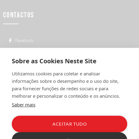
CONTACTOS
Facebook
custo de uma chamada para a rede fixa
+ 351 252 311 612
nacional
Sobre as Cookies Neste Site
geral@vermelhiruivo.pt
Utilizamos cookies para coletar e analisar
Rua de Outeiro nº 2132
informações sobre o desempenho e o uso do site,
4760-312 Vila Nova de Famalicão
para fornecer funções de redes sociais e para
melhorar e personalizar o conteúdo e os anúncios.
Saber mais
ACEITAR TUDO
Política de Privacidade
Condições Gerais
Livro de Reclamações