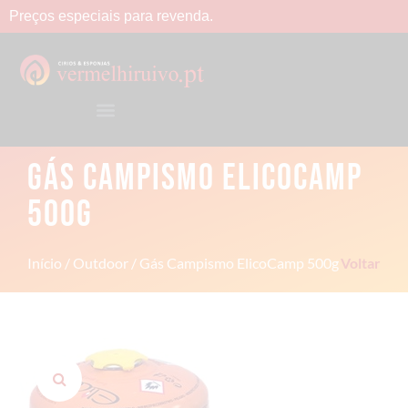
Preços
especiais
para
revenda.
GÁS CAMPISMO ELICOCAMP
500G
Início
/
Outdoor
/ Gás Campismo ElicoCamp 500g
Voltar