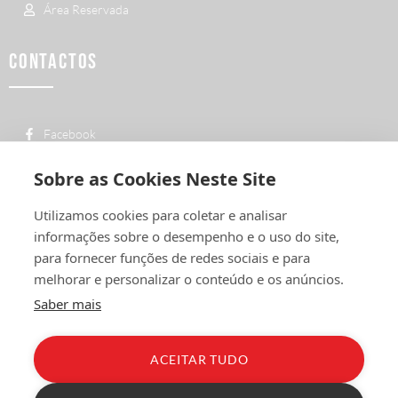
Área Reservada
CONTACTOS
Facebook
custo de uma chamada para a rede fixa
+ 351 252 311 612
Sobre as Cookies Neste Site
nacional
geral@vermelhiruivo.pt
Utilizamos cookies para coletar e analisar
informações sobre o desempenho e o uso do site,
Rua de Outeiro nº 2132
para fornecer funções de redes sociais e para
4760-312 Vila Nova de Famalicão
melhorar e personalizar o conteúdo e os anúncios.
Saber mais
ACEITAR TUDO
Política de Privacidade
Condições Gerais
Livro de Reclamações