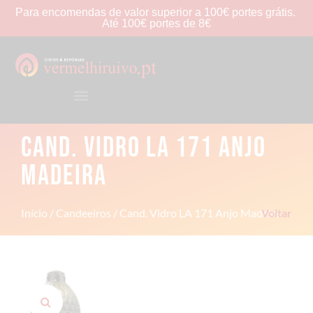
Para
encomendas
de
valor
superior
a
100€
portes
grátis.
Até
100€
portes
de
8€
CAND. VIDRO LA 171 ANJO
MADEIRA
Início
/
Candeeiros
/ Cand. Vidro LA 171 Anjo Madeira
Voltar