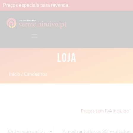
Preços
especiais
para
revenda.
LOJA
Início
/ Candeeiros
Preços sem IVA incluído
A mostrar todos os 30 resultados