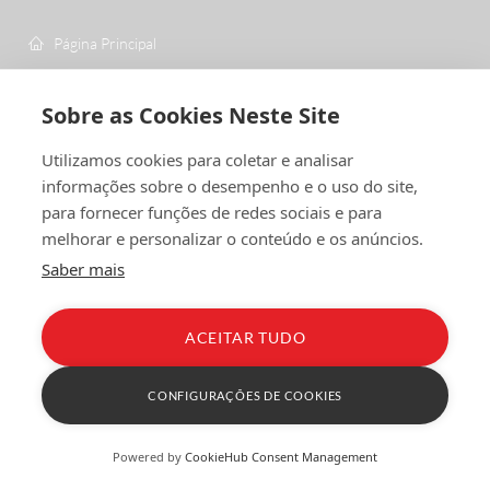
Página Principal
Sobré Nós
Sobre as Cookies Neste Site
Loja
Contactos
Utilizamos cookies para coletar e analisar
Área Reservada
informações sobre o desempenho e o uso do site,
para fornecer funções de redes sociais e para
melhorar e personalizar o conteúdo e os anúncios.
CONTACTOS
Saber mais
Facebook
ACEITAR TUDO
custo de uma chamada para a rede fixa
+ 351 252 311 612
nacional
CONFIGURAÇÕES DE COOKIES
geral@vermelhiruivo.pt
Powered by
CookieHub Consent Management
Rua de Outeiro nº 2132