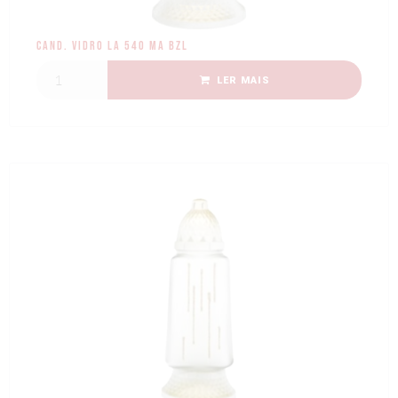
Cand. Vidro LA 540 MA BZL
LER MAIS