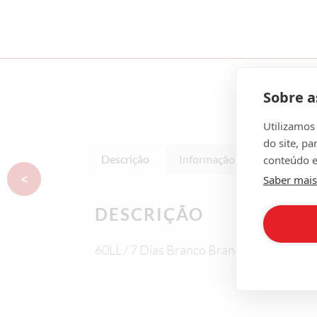
Sobre a
Utilizamos
do site, pa
Descrição
Informação adicional
A
conteúdo e
Saber mais
<
DESCRIÇÃO
60LL / 7 Dias Branco Branco (24un)