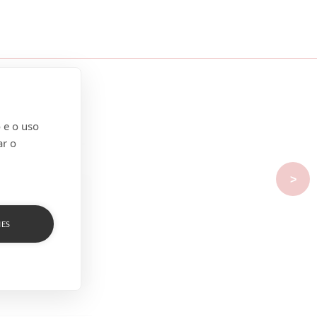
 e o uso
ar o
>
IES