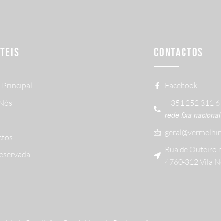
ÚTEIS
CONTACTOS
 Principal
Facebook
 Nós
+ 351 252 311 
rede fixa nacional
geral@vermelhir
ctos
Rua de Outeiro 
Reservada
4760-312 Vila N