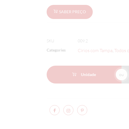
SABER PREÇO
SKU
009.2
Categories
Círios com Tampa
Todos o
,
Unidade
ou