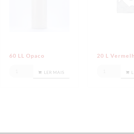
60 LL Opaco
20 L Vermel
LER MAIS
L