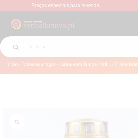
Preços
especiais
para
revenda.
60LL / 7 DIAS BRANCO
Início
/
Todos os artigos
/
Círios com Tampa
/ 60LL / 7 Dias Bra