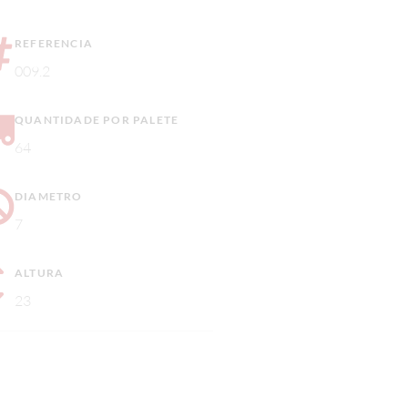
REFERENCIA
009.2
QUANTIDADE POR PALETE
64
DIAMETRO
7
ALTURA
23