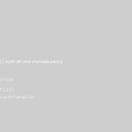
612
custo de uma chamada para a
uivo.pt
nº 2132
ova de Famalicão