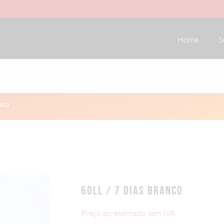
Home
S
nco
60LL / 7 DIAS BRANCO
Preço apresentado sem IVA