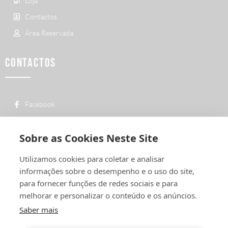
Loja
Contactos
Área Reservada
CONTACTOS
Facebook
custo de uma chamada para a rede fixa
+ 351 252 311 612
nacional
Sobre as Cookies Neste Site
geral@vermelhiruivo.pt
Utilizamos cookies para coletar e analisar
Rua de Outeiro nº 2132
informações sobre o desempenho e o uso do site,
4760-312 Vila Nova de Famalicão
para fornecer funções de redes sociais e para
melhorar e personalizar o conteúdo e os anúncios.
Saber mais