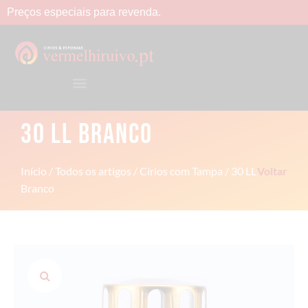
Preços
especiais
para
revenda.
30 LL BRANCO
Início
/
Todos os artigos
/
Círios com Tampa
/ 30 LL
Voltar
Branco