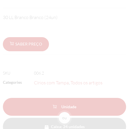
30 LL Branco Branco (24un)
SABER PREÇO
SKU
006.2
Categories
Círios com Tampa
Todos os artigos
,
Unidade
ou
Caixa: 24 unidades