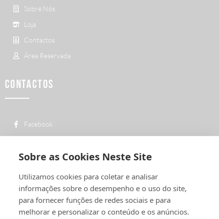
Sobré Nós
Loja
Contactos
Área Reservada
CONTACTOS
Facebook
custo de uma chamada para a rede fixa
+ 351 252 311 612
nacional
Sobre as Cookies Neste Site
geral@vermelhiruivo.pt
Utilizamos cookies para coletar e analisar
Rua de Outeiro nº 2132
informações sobre o desempenho e o uso do site,
4760-312 Vila Nova de Famalicão
para fornecer funções de redes sociais e para
melhorar e personalizar o conteúdo e os anúncios.