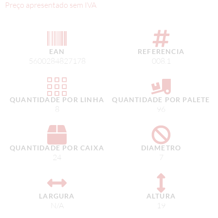
Preço apresentado sem IVA
EAN
REFERENCIA
5600284827178
008.1
QUANTIDADE POR LINHA
QUANTIDADE POR PALETE
8
96
QUANTIDADE POR CAIXA
DIAMETRO
24
7
LARGURA
ALTURA
N/A
19