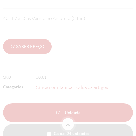
40 LL / 5 Dias Vermelho Amarelo (24un)
SABER PREÇO
SKU
008.1
Categories
Círios com Tampa
Todos os artigos
,
Unidade
ou
Caixa: 24 unidades