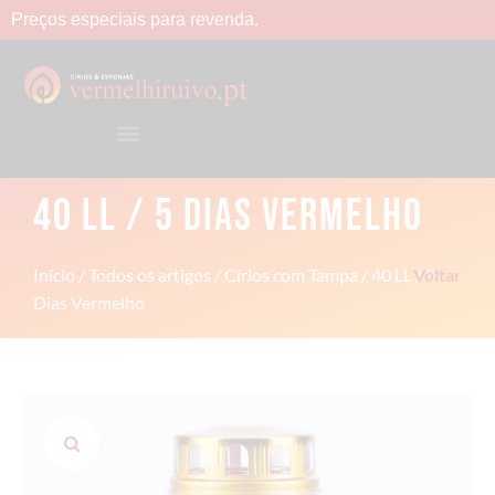
Preços
especiais
para
revenda.
40 LL / 5 DIAS VERMELHO
Início
/
Todos os artigos
/
Círios com Tampa
/ 40 LL / 5
Voltar
Dias Vermelho