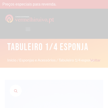
Preços
especiais
para
revenda.
TABULEIRO 1/4 ESPONJA
Início
/
Esponjas e Acessórios
/ Tabuleiro 1/4 esponja
Voltar