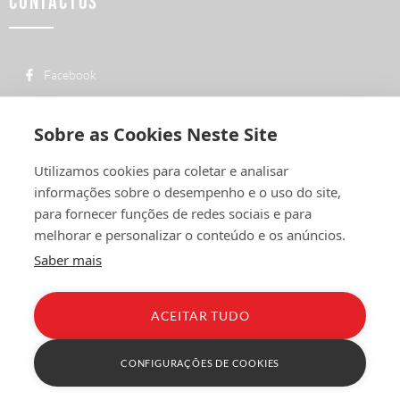
CONTACTOS
Facebook
custo de uma chamada para a rede fixa
+ 351 252 311 612
nacional
Sobre as Cookies Neste Site
geral@vermelhiruivo.pt
Utilizamos cookies para coletar e analisar
Rua de Outeiro nº 2132
informações sobre o desempenho e o uso do site,
4760-312 Vila Nova de Famalicão
para fornecer funções de redes sociais e para
melhorar e personalizar o conteúdo e os anúncios.
Saber mais
ACEITAR TUDO
Política de Privacidade
Condições Gerais
Livro de Reclamações
CONFIGURAÇÕES DE COOKIES