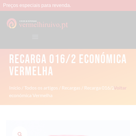
Preços
especiais
para
revenda.
RECARGA 016/2 ECONÓMICA
VERMELHA
Início
/
Todos os artigos
/
Recargas
/ Recarga 016/2
Voltar
económica Vermelha