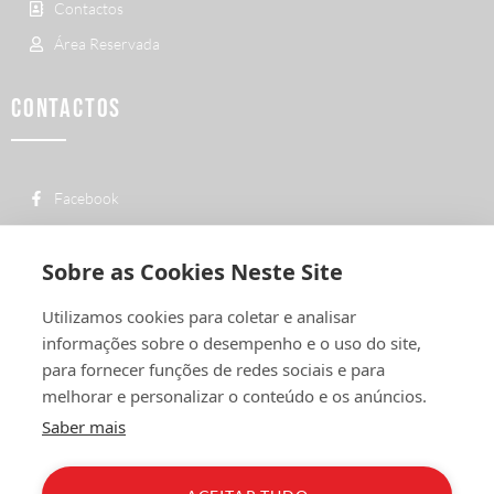
Contactos
Área Reservada
CONTACTOS
Facebook
custo de uma chamada para a rede fixa
+ 351 252 311 612
nacional
Sobre as Cookies Neste Site
geral@vermelhiruivo.pt
Utilizamos cookies para coletar e analisar
Rua de Outeiro nº 2132
informações sobre o desempenho e o uso do site,
4760-312 Vila Nova de Famalicão
para fornecer funções de redes sociais e para
melhorar e personalizar o conteúdo e os anúncios.
Saber mais