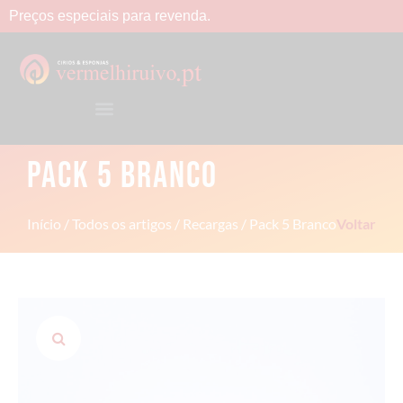
Preços
especiais
para
revenda.
PACK 5 BRANCO
Início
/
Todos os artigos
/
Recargas
/ Pack 5 Branco
Voltar