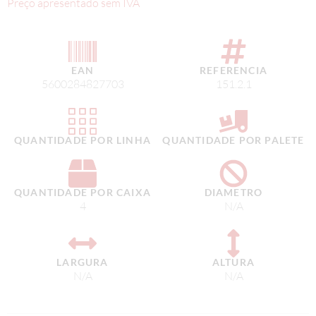
Preço apresentado sem IVA
EAN
REFERENCIA
5600284827703
151.2.1
QUANTIDADE POR LINHA
QUANTIDADE POR PALETE
QUANTIDADE POR CAIXA
DIAMETRO
4
N/A
LARGURA
ALTURA
N/A
N/A