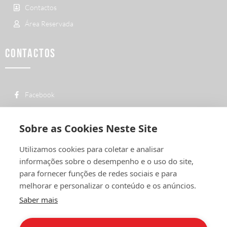
Contactos
Área Reservada
CONTACTOS
Facebook
custo de uma chamada para a rede fixa
+ 351 252 311 612
nacional
Sobre as Cookies Neste Site
geral@vermelhiruivo.pt
Utilizamos cookies para coletar e analisar
Rua de Outeiro nº 2132
informações sobre o desempenho e o uso do site,
4760-312 Vila Nova de Famalicão
para fornecer funções de redes sociais e para
melhorar e personalizar o conteúdo e os anúncios.
Saber mais