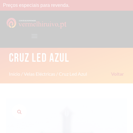
Preços
especiais
para
revenda.
CRUZ LED AZUL
Início
/
Velas Eléctricas
/ Cruz Led Azul
Voltar