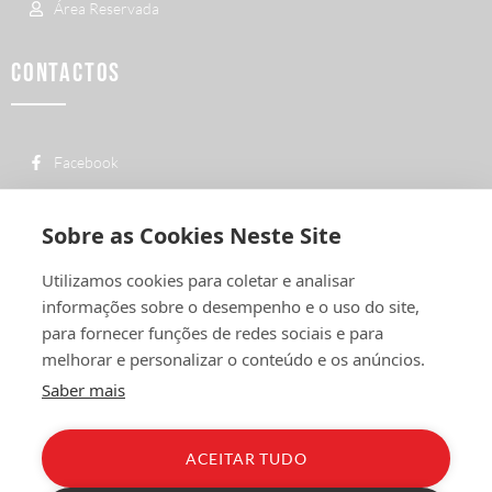
Área Reservada
CONTACTOS
Facebook
custo de uma chamada para a rede fixa
+ 351 252 311 612
nacional
Sobre as Cookies Neste Site
geral@vermelhiruivo.pt
Utilizamos cookies para coletar e analisar
Rua de Outeiro nº 2132
informações sobre o desempenho e o uso do site,
4760-312 Vila Nova de Famalicão
para fornecer funções de redes sociais e para
melhorar e personalizar o conteúdo e os anúncios.
Saber mais
ACEITAR TUDO
Política de Privacidade
Condições Gerais
Livro de Reclamações