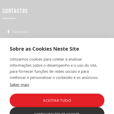
CONTACTOS
Facebook
custo de uma chamada para a rede fixa
+ 351 252 311 612
nacional
Sobre as Cookies Neste Site
geral@vermelhiruivo.pt
Utilizamos cookies para coletar e analisar
Rua de Outeiro nº 2132
informações sobre o desempenho e o uso do site,
4760-312 Vila Nova de Famalicão
para fornecer funções de redes sociais e para
melhorar e personalizar o conteúdo e os anúncios.
Saber mais
ACEITAR TUDO
Política de Privacidade
Condições Gerais
Livro de Reclamações
CONFIGURAÇÕES DE COOKIES