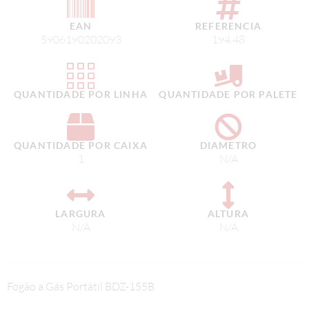
EAN
REFERENCIA
5906190202093
194.48
QUANTIDADE POR LINHA
QUANTIDADE POR PALETE
QUANTIDADE POR CAIXA
DIAMETRO
1
N/A
LARGURA
ALTURA
N/A
N/A
Fogão a Gás Portátil BDZ-155B