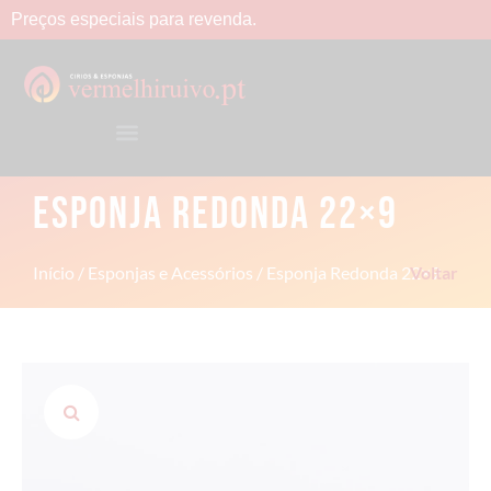
Preços
especiais
para
revenda.
ESPONJA REDONDA 22×9
Início
/
Esponjas e Acessórios
/ Esponja Redonda 22×9
Voltar