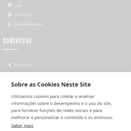
Loja
Contactos
Área Reservada
CONTACTOS
Facebook
custo de uma chamada para a rede fixa
+ 351 252 311 612
nacional
Sobre as Cookies Neste Site
geral@vermelhiruivo.pt
Utilizamos cookies para coletar e analisar
Rua de Outeiro nº 2132
informações sobre o desempenho e o uso do site,
4760-312 Vila Nova de Famalicão
para fornecer funções de redes sociais e para
melhorar e personalizar o conteúdo e os anúncios.
Saber mais