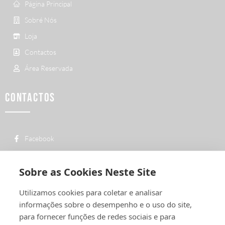
Página Principal
Sobré Nós
Loja
Contactos
Área Reservada
CONTACTOS
Facebook
custo de uma chamada para a rede fixa
+ 351 252 311 612
nacional
Sobre as Cookies Neste Site
geral@vermelhiruivo.pt
Utilizamos cookies para coletar e analisar
Rua de Outeiro nº 2132
informações sobre o desempenho e o uso do site,
4760-312 Vila Nova de Famalicão
para fornecer funções de redes sociais e para