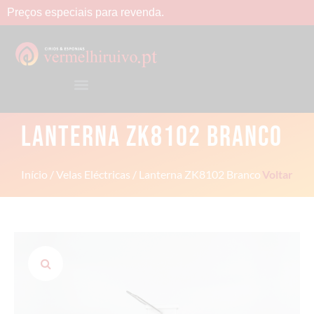
Preços
especiais
para
revenda.
LANTERNA ZK8102 BRANCO
Início
/
Velas Eléctricas
/ Lanterna ZK8102 Branco
Voltar