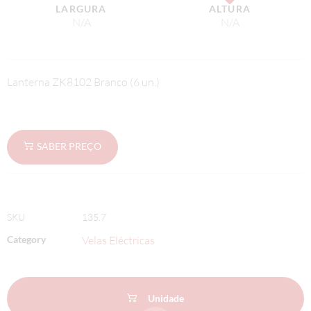
LARGURA
ALTURA
N/A
N/A
Lanterna ZK8102 Branco (6 un.)
SABER PREÇO
SKU
135.7
Category
Velas Eléctricas
Unidade