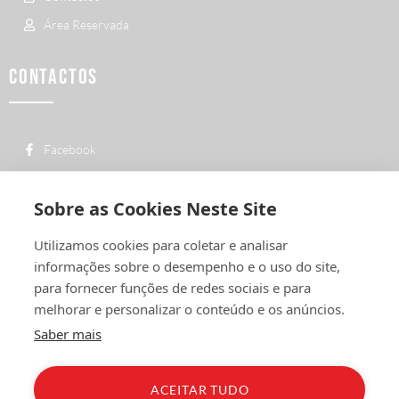
Área Reservada
CONTACTOS
Facebook
custo de uma chamada para a rede fixa
+ 351 252 311 612
nacional
Sobre as Cookies Neste Site
geral@vermelhiruivo.pt
Utilizamos cookies para coletar e analisar
Rua de Outeiro nº 2132
informações sobre o desempenho e o uso do site,
4760-312 Vila Nova de Famalicão
para fornecer funções de redes sociais e para
melhorar e personalizar o conteúdo e os anúncios.
Saber mais
ACEITAR TUDO