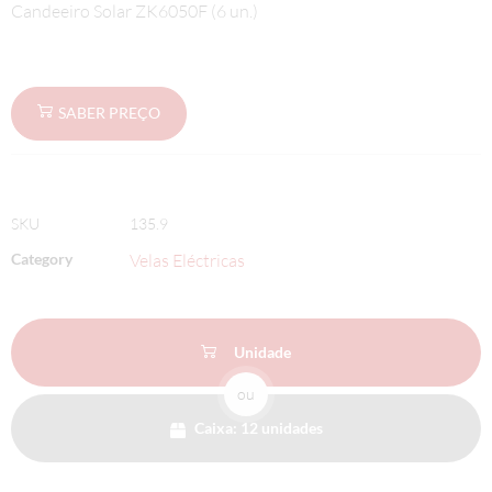
Candeeiro Solar ZK6050F (6 un.)
SABER PREÇO
SKU
135.9
Category
Velas Eléctricas
Unidade
ou
Caixa: 12 unidades