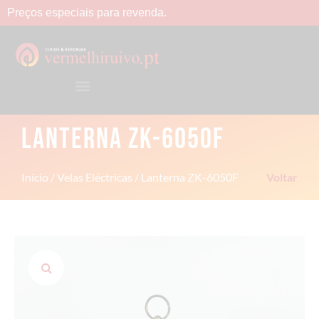
Preços
especiais
para
revenda.
LANTERNA ZK-6050F
Início
/
Velas Eléctricas
/ Lanterna ZK-6050F
Voltar