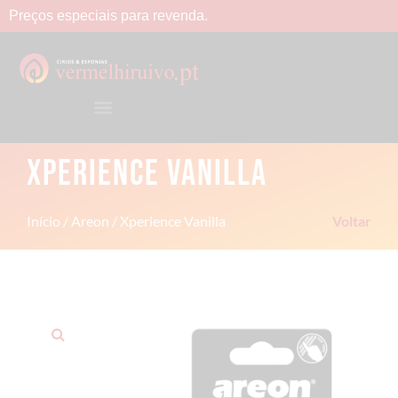
Preços
especiais
para
revenda.
XPERIENCE VANILLA
Início
/
Areon
/ Xperience Vanilla
Voltar