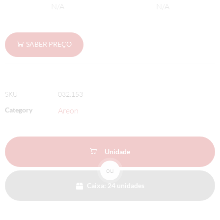
N/A
N/A
SABER PREÇO
SKU
032.153
Category
Areon
Unidade
ou
Caixa: 24 unidades