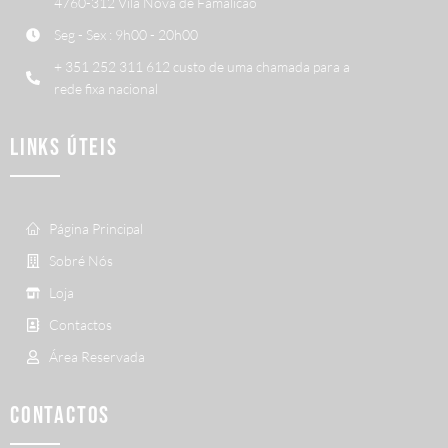
4760-312 Vila Nova de Famalicão
Seg - Sex : 9h00 - 20h00
+ 351 252 311 612 custo de uma chamada para a
rede fixa nacional
LINKS ÚTEIS
Página Principal
Sobré Nós
Loja
Contactos
Área Reservada
CONTACTOS