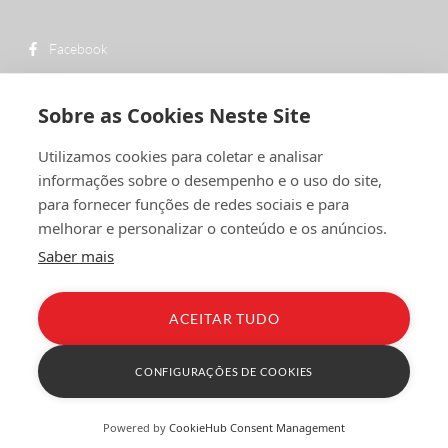
Facebook
custo de uma chamada para a rede fixa
+ 351 252 311 612
nacional
Sobre as Cookies Neste Site
geral@vermelhiruivo.pt
Utilizamos cookies para coletar e analisar
Rua de Outeiro nº 2132
informações sobre o desempenho e o uso do site,
4760-312 Vila Nova de Famalicão
para fornecer funções de redes sociais e para
melhorar e personalizar o conteúdo e os anúncios.
Saber mais
ACEITAR TUDO
Política de Privacidade
Condições Gerais
Livro de Reclamações
CONFIGURAÇÕES DE COOKIES
Powered by
CookieHub Consent Management