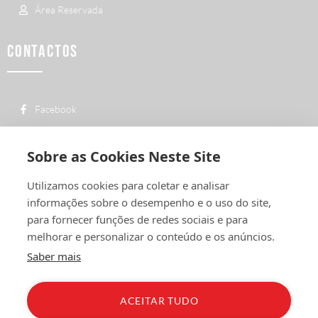
Área Reservada
CONTACTOS
Facebook
custo de uma chamada para a rede fixa
+ 351 252 311 612
nacional
Sobre as Cookies Neste Site
geral@vermelhiruivo.pt
Utilizamos cookies para coletar e analisar
Rua de Outeiro nº 2132
informações sobre o desempenho e o uso do site,
4760-312 Vila Nova de Famalicão
para fornecer funções de redes sociais e para
melhorar e personalizar o conteúdo e os anúncios.
Saber mais
ACEITAR TUDO