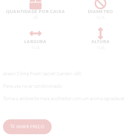
QUANTIDADE POR CAIXA
DIAMETRO
48
N/A
LARGURA
ALTURA
N/A
N/A
Areon Clima Fresh Secret Garden (48)
Para uso no ar condicionado
Torna o ambiente mais acolhedor com um aroma agradável
SABER PREÇO