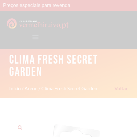
Preços
especiais
para
revenda.
CLIMA FRESH SECRET
GARDEN
Início
/
Areon
/ Clima Fresh Secret Garden
Voltar