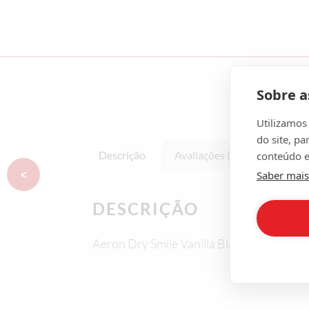
Sobre a
Utilizamos
do site, pa
Descrição
Avaliações (0)
conteúdo e
Saber mais
<
DESCRIÇÃO
Aeron Dry Smile Vanilla Black (10)