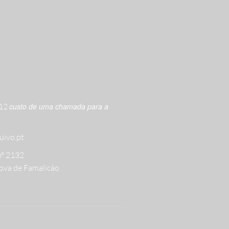
612
custo de uma chamada para a
uivo.pt
nº 2132
ova de Famalicão