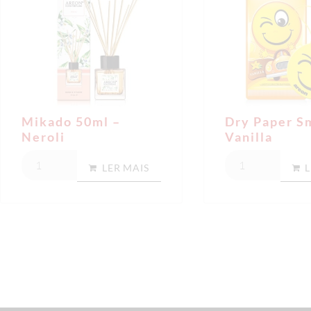
Mikado 50ml –
Dry Paper S
Neroli
Vanilla
LER MAIS
L