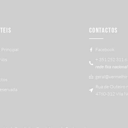
ÚTEIS
CONTACTOS
 Principal
Facebook
 Nós
+ 351 252 311 
rede fixa nacional
geral@vermelhir
ctos
Rua de Outeiro 
Reservada
4760-312 Vila N