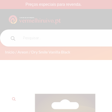
Preços
especiais
para
revenda.
DRY SMILE VANILLA BLACK
Início
/
Areon
/ Dry Smile Vanilla Black