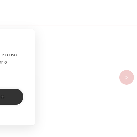
 e o uso
ar o
>
IES