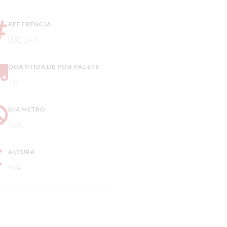
REFERENCIA
032.147
QUANTIDADE POR PALETE
10
DIAMETRO
N/A
ALTURA
N/A