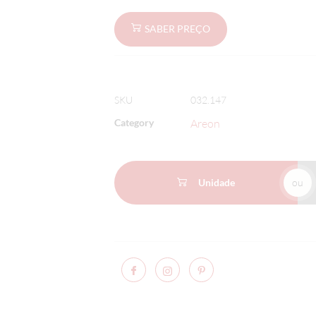
SABER PREÇO
SKU
032.147
Category
Areon
Unidade
ou