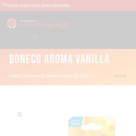
Preços
especiais
para
revenda.
BONECO AROMA VANILLA
Início
/
Areon
/ Boneco Aroma Vanilla
Voltar