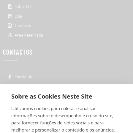
Sobré Nós
Loja
Contactos
Área Reservada
CONTACTOS
Facebook
custo de uma chamada para a rede fixa
+ 351 252 311 612
nacional
Sobre as Cookies Neste Site
geral@vermelhiruivo.pt
Utilizamos cookies para coletar e analisar
Rua de Outeiro nº 2132
informações sobre o desempenho e o uso do site,
4760-312 Vila Nova de Famalicão
para fornecer funções de redes sociais e para
melhorar e personalizar o conteúdo e os anúncios.