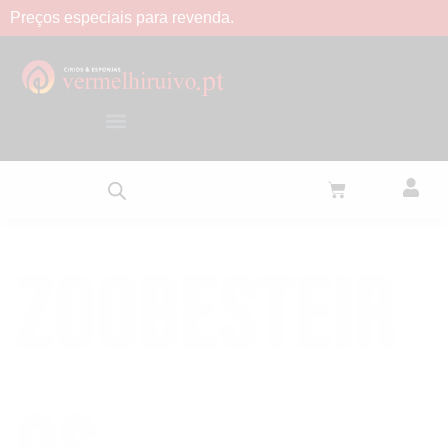
Preços
especiais
para
revenda.
Zoobesteir