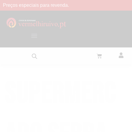
Preços
especiais
para
revenda.
Supermerc