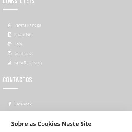
LINKS ÚTEIS
Página Principal
Sobré Nós
Loja
Contactos
Área Reservada
CONTACTOS
Facebook
custo de uma chamada para a rede fixa
+ 351 252 311 612
nacional
Sobre as Cookies Neste Site
geral@vermelhiruivo.pt