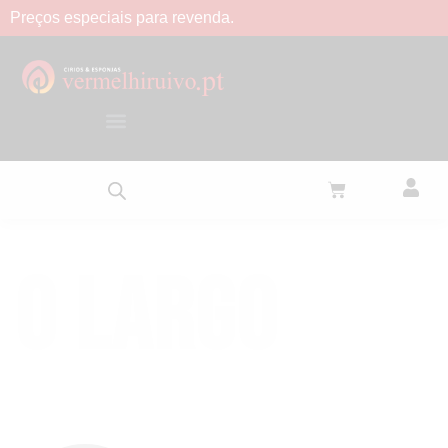
Preços
especiais
para
revenda.
O Largo