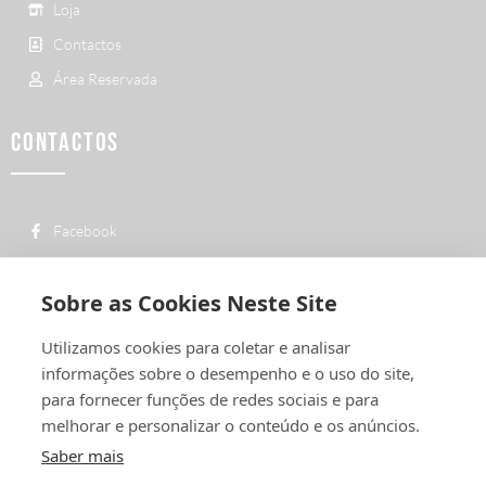
Loja
Contactos
Área Reservada
CONTACTOS
Facebook
custo de uma chamada para a rede fixa
+ 351 252 311 612
nacional
Sobre as Cookies Neste Site
geral@vermelhiruivo.pt
Utilizamos cookies para coletar e analisar
Rua de Outeiro nº 2132
informações sobre o desempenho e o uso do site,
4760-312 Vila Nova de Famalicão
para fornecer funções de redes sociais e para
melhorar e personalizar o conteúdo e os anúncios.
Saber mais