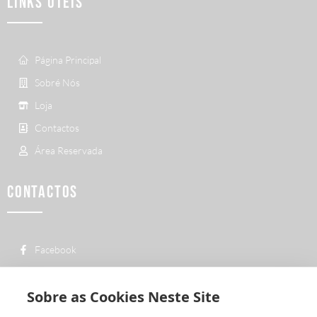
LINKS ÚTEIS
Página Principal
Sobré Nós
Loja
Contactos
Área Reservada
CONTACTOS
Facebook
custo de uma chamada para a rede fixa
+ 351 252 311 612
nacional
Sobre as Cookies Neste Site
geral@vermelhiruivo.pt