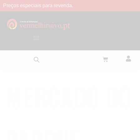
Preços
especiais
para
revenda.
Mercado do