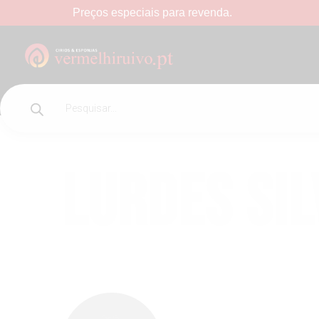
Preços
especiais
para
revenda.
Lurdes Sil