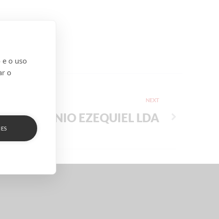
 e o uso
ar o
NEXT
ANTÓNIO EZEQUIEL LDA
IES