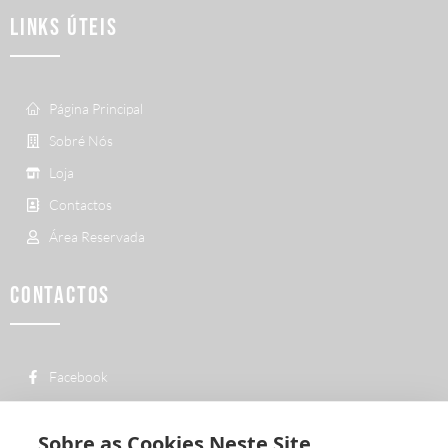
LINKS ÚTEIS
Página Principal
Sobré Nós
Loja
Contactos
Área Reservada
CONTACTOS
Facebook
custo de uma chamada para a rede fixa
+ 351 252 311 612
nacional
Sobre as Cookies Neste Site