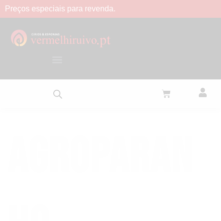
Preços
especiais
para
revenda.
Agroparan