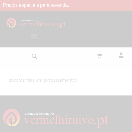
Preços
especiais
para
revenda.
[encomendas_em_processamento]