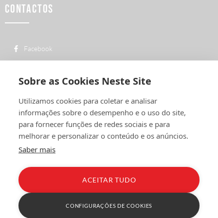
CONTACTOS
Facebook
custo de uma chamada para a rede fixa
+ 351 252 311 612
nacional
Sobre as Cookies Neste Site
geral@vermelhiruivo.pt
Utilizamos cookies para coletar e analisar
Rua de Outeiro nº 2132
informações sobre o desempenho e o uso do site,
4760-312 Vila Nova de Famalicão
para fornecer funções de redes sociais e para
melhorar e personalizar o conteúdo e os anúncios.
Saber mais
ACEITAR TUDO
Política de Privacidade
Condições Gerais
Livro de Reclamações
CONFIGURAÇÕES DE COOKIES