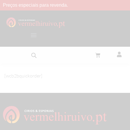
Preços
especiais
para
revenda.
[wcb2bquickorder]