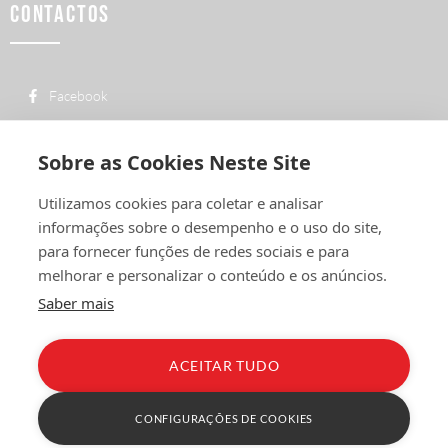
CONTACTOS
Facebook
custo de uma chamada para a rede fixa
+ 351 252 311 612
nacional
Sobre as Cookies Neste Site
geral@vermelhiruivo.pt
Utilizamos cookies para coletar e analisar
Rua de Outeiro nº 2132
informações sobre o desempenho e o uso do site,
4760-312 Vila Nova de Famalicão
para fornecer funções de redes sociais e para
melhorar e personalizar o conteúdo e os anúncios.
Saber mais
ACEITAR TUDO
Política de Privacidade
Condições Gerais
Livro de Reclamações
CONFIGURAÇÕES DE COOKIES