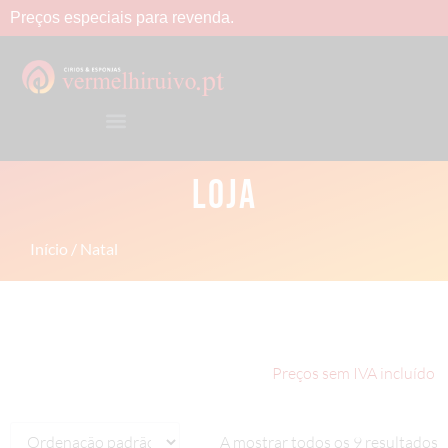
Preços
especiais
para
revenda.
LOJA
Início
/ Natal
Preços sem IVA incluído
A mostrar todos os 9 resultados