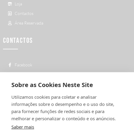
Loja
Contactos
Área Reservada
CONTACTOS
Facebook
custo de uma chamada para a rede fixa
+ 351 252 311 612
nacional
Sobre as Cookies Neste Site
geral@vermelhiruivo.pt
Utilizamos cookies para coletar e analisar
Rua de Outeiro nº 2132
informações sobre o desempenho e o uso do site,
4760-312 Vila Nova de Famalicão
para fornecer funções de redes sociais e para
melhorar e personalizar o conteúdo e os anúncios.
Saber mais