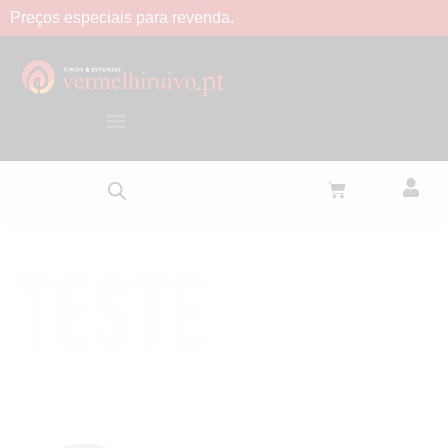
Preços
especiais
para
revenda.
Teste