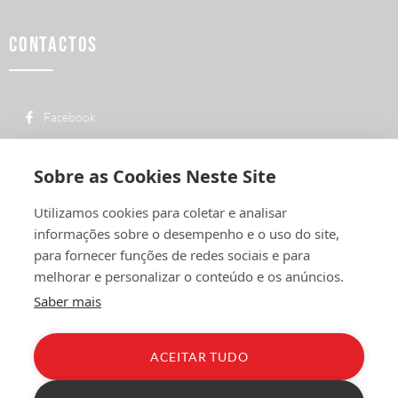
CONTACTOS
Facebook
custo de uma chamada para a rede fixa
+ 351 252 311 612
nacional
Sobre as Cookies Neste Site
geral@vermelhiruivo.pt
Utilizamos cookies para coletar e analisar
Rua de Outeiro nº 2132
informações sobre o desempenho e o uso do site,
4760-312 Vila Nova de Famalicão
para fornecer funções de redes sociais e para
melhorar e personalizar o conteúdo e os anúncios.
Saber mais
ACEITAR TUDO
Política de Privacidade
Condições Gerais
Livro de Reclamações