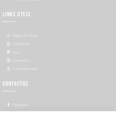
LINKS ÚTEIS
Página Principal
Sobré Nós
Loja
Contactos
Área Reservada
CONTACTOS
Facebook
custo de uma chamada para a rede fixa
+ 351 252 311 612