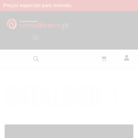
Preços
especiais
para
revenda.
Catalogo 1