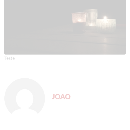
Teste
JOAO